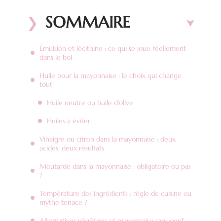
SOMMAIRE
Émulsion et lécithine : ce qui se joue réellement
dans le bol
Huile pour la mayonnaise : le choix qui change
tout
Huile neutre ou huile d’olive
Huiles à éviter
Vinaigre ou citron dans la mayonnaise : deux
acides, deux résultats
Moutarde dans la mayonnaise : obligatoire ou pas
?
Température des ingrédients : règle de cuisine ou
mythe tenace ?
Alternatives végétales et mayonnaise sans oeuf