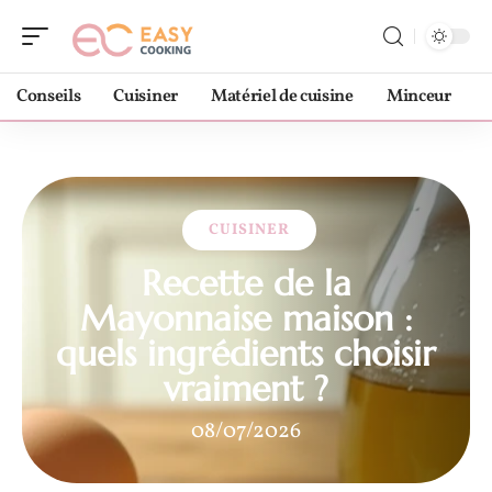
Conseils
Cuisiner
Matériel de cuisine
Minceur
CUISINER
Recette de la
Mayonnaise maison :
quels ingrédients choisir
vraiment ?
08/07/2026