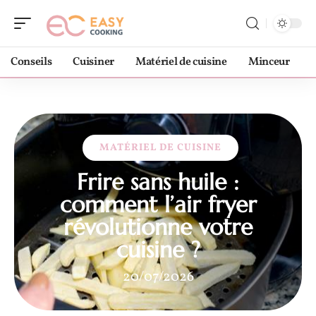
Conseils
Cuisiner
Matériel de cuisine
Minceur
MATÉRIEL DE CUISINE
Frire sans huile :
comment l’air fryer
révolutionne votre
cuisine ?
20/07/2026