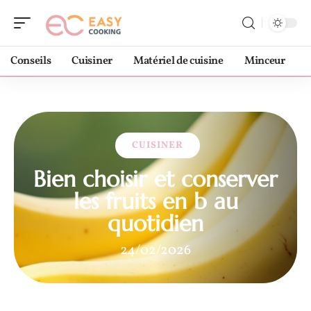
Conseils
Cuisiner
Matériel de cuisine
Minceur
CUISINER
Bien choisir et conserver
les fruits en b au
quotidien
24/02/2026