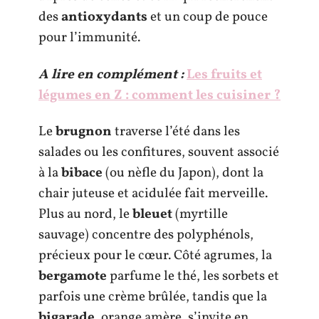
des
antioxydants
et un coup de pouce
pour l’immunité.
A lire en complément :
Les fruits et
légumes en Z : comment les cuisiner ?
Le
brugnon
traverse l’été dans les
salades ou les confitures, souvent associé
à la
bibace
(ou nèfle du Japon), dont la
chair juteuse et acidulée fait merveille.
Plus au nord, le
bleuet
(myrtille
sauvage) concentre des polyphénols,
précieux pour le cœur. Côté agrumes, la
bergamote
parfume le thé, les sorbets et
parfois une crème brûlée, tandis que la
bigarade
, orange amère, s’invite en