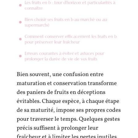
Les fruits en b : tour d’horizon et particularités à
connaître
Bien choisir ses fruits en b au marché ou au
supermarché
Comment conserver efficacement les fruits en b
pour préserver leur fraîcheur
Erreurs courantes à éviter et astuces pour
prolonger la durée de vie de vos fruits
Bien souvent, une confusion entre
maturation et conservation transforme
des paniers de fruits en déceptions
évitables. Chaque espèce, à chaque étape
de sa maturité, impose ses propres codes
pour traverser le temps. Quelques gestes
précis suffisent à prolonger leur
fraîcheur et à limiter les pertes inutiles.