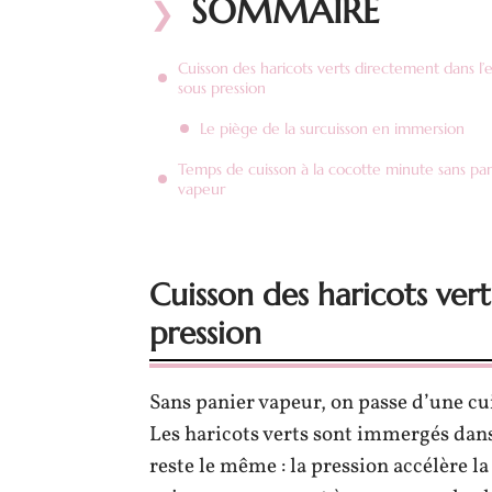
SOMMAIRE
Cuisson des haricots verts directement dans l’
sous pression
Le piège de la surcuisson en immersion
Temps de cuisson à la cocotte minute sans pan
vapeur
Cuisson des haricots ver
pression
Sans panier vapeur, on passe d’une cui
Les haricots verts sont immergés dans
reste le même : la pression accélère 