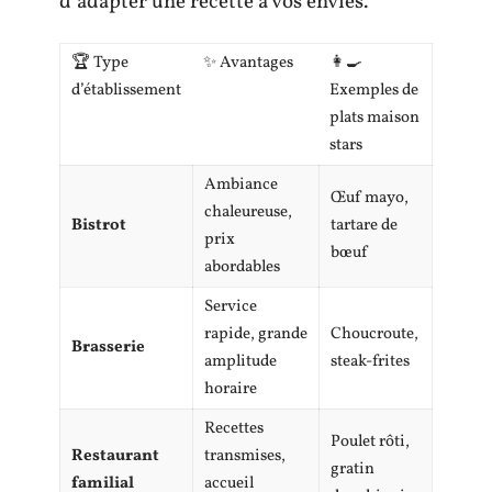
d’adapter une recette à vos envies.
🏆 Type
✨ Avantages
👩‍🍳
d’établissement
Exemples de
plats maison
stars
Ambiance
Œuf mayo,
chaleureuse,
Bistrot
tartare de
prix
bœuf
abordables
Service
rapide, grande
Choucroute,
Brasserie
amplitude
steak-frites
horaire
Recettes
Poulet rôti,
Restaurant
transmises,
gratin
familial
accueil