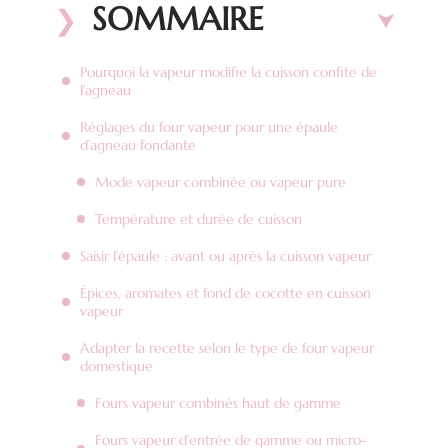
SOMMAIRE
Pourquoi la vapeur modifie la cuisson confite de
l’agneau
Réglages du four vapeur pour une épaule
d’agneau fondante
Mode vapeur combinée ou vapeur pure
Température et durée de cuisson
Saisir l’épaule : avant ou après la cuisson vapeur
Épices, aromates et fond de cocotte en cuisson
vapeur
Adapter la recette selon le type de four vapeur
domestique
Fours vapeur combinés haut de gamme
Fours vapeur d’entrée de gamme ou micro-