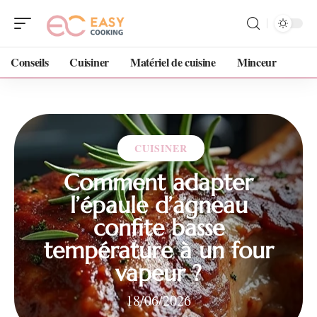
Conseils
Cuisiner
Matériel de cuisine
Minceur
CUISINER
Comment adapter
l’épaule d’agneau
confite basse
température à un four
vapeur ?
18/06/2026