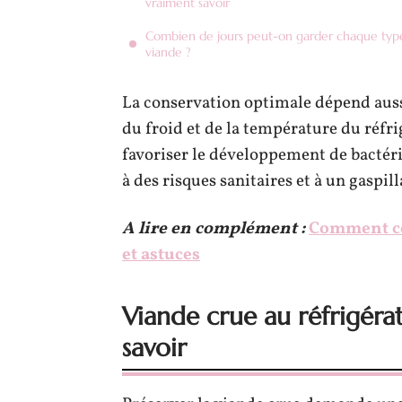
vraiment savoir
Combien de jours peut-on garder chaque typ
viande ?
La conservation optimale dépend auss
du froid et de la température du réfri
favoriser le développement de bactéri
à des risques sanitaires et à un gaspill
A lire en complément :
Comment con
et astuces
Viande crue au réfrigérat
savoir