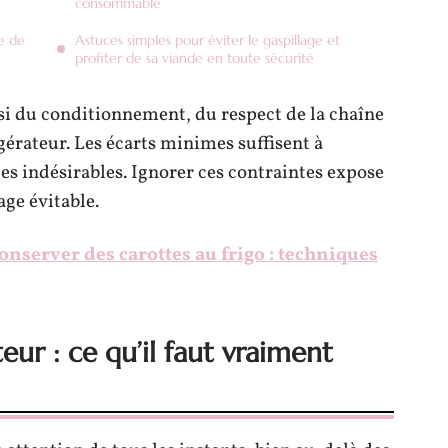
consommable
e de
Astuces simples pour éviter le gaspillage et
profiter de sa viande en toute sécurité
i du conditionnement, du respect de la chaîne
gérateur. Les écarts minimes suffisent à
es indésirables. Ignorer ces contraintes expose
age évitable.
server des carottes au frigo : techniques
eur : ce qu’il faut vraiment