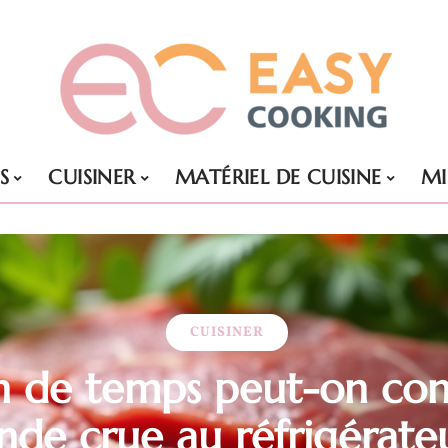
S
CUISINER
MATÉRIEL DE CUISINE
MI
CUISINER
 de temps peut-on cons
nde crue au réfrigérate