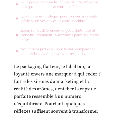
Pourquoi le choix de la capsule de café influence
plus qu’on ne le pense votre expérience
Quels critères privilégier pour trouver la capsule
idéale selon vos envies et votre machine ?
Zoom sur les différences de goût, d’intensité et
d’origine : comment s’y retrouver parmi toutes les
offres
Nos astuces pratiques pour tester, comparer et
adopter la capsule qui vous correspond vraiment
Le packaging flatteur, le label bio, la
loyauté envers une marque : à qui céder ?
Entre les sirènes du marketing et la
réalité des arômes, dénicher la capsule
parfaite ressemble à un numéro
d’équilibriste. Pourtant, quelques
réflexes suffisent souvent à transformer