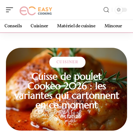
Conseils
Cuisiner
Matériel de cuisine
Minceur
CUISINER
Cuisse de poulet
Cookeo 2026 : les
variantes qui cartonnent
en ce moment
10/05/2026