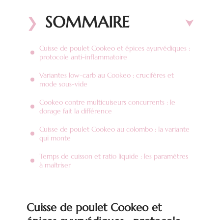
SOMMAIRE
Cuisse de poulet Cookeo et épices ayurvédiques :
protocole anti-inflammatoire
Variantes low-carb au Cookeo : crucifères et
mode sous-vide
Cookeo contre multicuiseurs concurrents : le
dorage fait la différence
Cuisse de poulet Cookeo au colombo : la variante
qui monte
Temps de cuisson et ratio liquide : les paramètres
à maîtriser
Cuisse de poulet Cookeo et